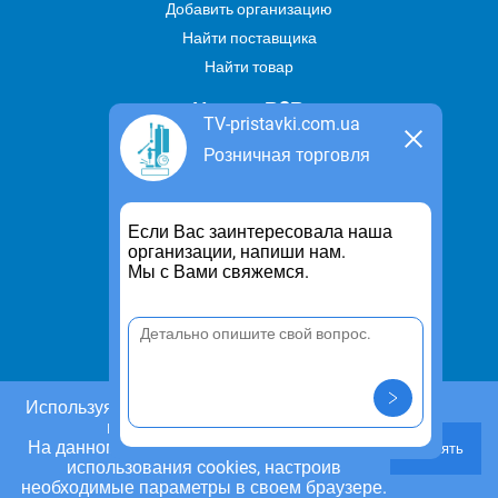
Добавить организацию
Найти поставщика
Найти товар
Услуги В2В
TV-pristavki.com.ua
Найти услугу
Розничная торговля
Предложить свою услугу
Дропшиппинг
Если Вас заинтересовала наша
Транспортные услуги
организации, напиши нам.
Мы с Вами свяжемся.
Информация
Для чего существует портал
Политика конфиденциальности
Правило cookie
Пользовательское соглашение
Используя этот сайт, Вы даете согласие на
использование cookies.
Контакты
На данном этапе Вы можете отказаться от
Принять
Задать вопрос/ Внести предложение
использования cookies, настроив
необходимые параметры в своем браузере.