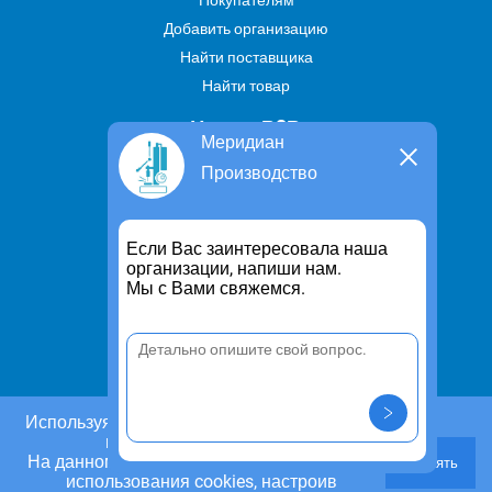
Покупателям
Добавить организацию
Найти поставщика
Найти товар
Услуги В2В
Меридиан
Найти услугу
Производство
Предложить свою услугу
Дропшиппинг
Если Вас заинтересовала наша
Транспортные услуги
организации, напиши нам.
Мы с Вами свяжемся.
Информация
Для чего существует портал
Политика конфиденциальности
Правило cookie
Пользовательское соглашение
Используя этот сайт, Вы даете согласие на
использование cookies.
Контакты
На данном этапе Вы можете отказаться от
Принять
Задать вопрос/ Внести предложение
использования cookies, настроив