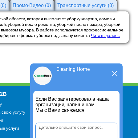
и
(0)
Промо-Видео
(0)
Транспортные услуги
(0)
ской области, которая выполняет уборку квартир, домов и
й, уборкой после ремонта, уборкой после пожара, уборкой
и вывозом мусора. В работе используются профессиональное
одбирают формат уборки под задачу клиента
Читать далее..
Cleaning Home
В2В
Информация
Если Вас заинтересовала наша
организации, напиши нам.
у
Для чего существует портал
Мы с Вами свяжемся.
 свою услугу
Политика конфиденциальности
нг
Правило cookie
ые услуги
Пользовательское соглашение
Контакты