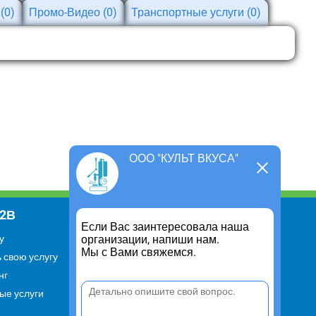
и
(0)
Промо-Видео
(0)
Транспортные услуги
(0)
ООО "КУЛЬТ ВКУСА"
В2В
Информация
Если Вас заинтересовала наша
организации, напиши нам.
у
Для чего существует портал
Мы с Вами свяжемся.
 свою услугу
Политика конфиденциальности
нг
Правило cookie
ые услуги
Пользовательское соглашение
Контакты