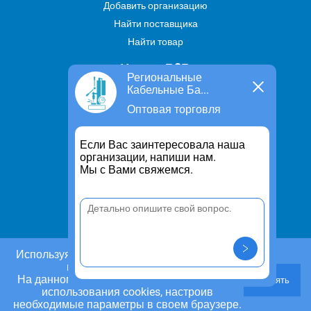
Добавить организацию
Найти поставщика
Найти товар
Услуги В2В
Региональные
Кабельные Ба...
Найти услугу
Оптовая торговля
Предложить свою услугу
Дропшиппинг
Если Вас заинтересовала наша
Транспортные услуги
организации, напиши нам.
Мы с Вами свяжемся.
Информация
Для чего существует портал
Политика конфиденциальности
Правило cookie
Пользовательское соглашение
Используя этот сайт, Вы даете согласие на
использование cookies.
Контакты
На данном этапе Вы можете отказаться от
Принять
Задать вопрос/ Внести предложение
использования cookies, настроив
необходимые параметры в своем браузере.