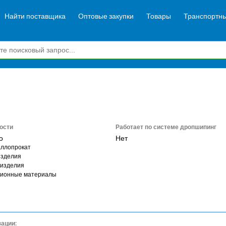
Найти поставщика
Оптовые закупки
Товары
Транспортны
ости
Работает по системе дропшипинг
о
Нет
ллопрокат
изделия
 изделия
ционные материалы
зации: