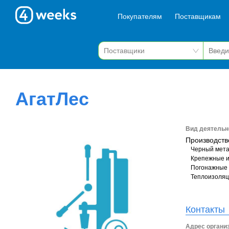
Покупателям
Поставщикам
АгатЛес
Вид деятельн
Производств
Черный мета
Крепежные 
Погонажные
Теплоизоля
Контакты
Адрес органи