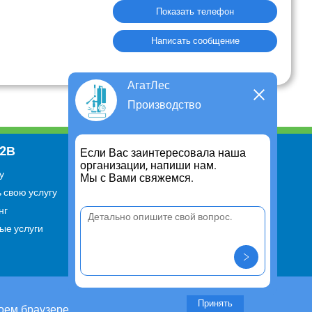
Показать телефон
Написать сообщение
АгатЛес
Производство
В2В
Информация
Если Вас заинтересовала наша
организации, напиши нам.
у
Для чего существует портал
Мы с Вами свяжемся.
 свою услугу
Политика конфиденциальности
нг
Правило cookie
ые услуги
Пользовательское соглашение
Контакты
Задать вопрос/ Внести
предложение
Принять
оем браузере.