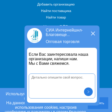
Добавить организацию
Найти поставщика
Найти товар
Услуги В2В
СИА Интернейшнл-
Благовеще...
Найти услугу
Оптовая торговля
Предложить свою услугу
Дропшиппинг
Если Вас заинтересовала наша
Транспортные услуги
организации, напиши нам.
Мы с Вами свяжемся.
Информация
Для чего существует портал
Политика конфиденциальности
Правило cookie
Пользовательское соглашение
Используя этот сайт, Вы даете согласие на
использование cookies.
Контакты
На данном этапе Вы можете отказаться от
Принять
Задать вопрос/ Внести предложение
использования cookies, настроив
необходимые параметры в своем браузере.