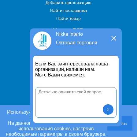
Добавить организацию
Найти поставщика
Найти товар
Услуги В2В
Nikka Interio
Найти услугу
Оптовая торговля
Предложить свою услугу
Дропшиппинг
Если Вас заинтересовала наша
Транспортные услуги
организации, напиши нам.
Мы с Вами свяжемся.
Информация
Для чего существует портал
Политика конфиденциальности
Правило cookie
Пользовательское соглашение
Используя этот сайт, Вы даете согласие на
использование cookies.
Контакты
На данном этапе Вы можете отказаться от
Принять
Задать вопрос/ Внести предложение
использования cookies, настроив
необходимые параметры в своем браузере.