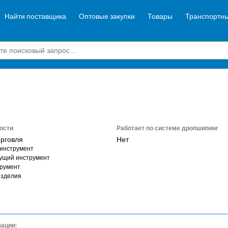
Найти поставщика
Оптовые закупки
Товары
Транспортны
ости
Работает по системе дропшипинг
орговля
Нет
инструмент
ущий инструмент
румент
изделия
зации: