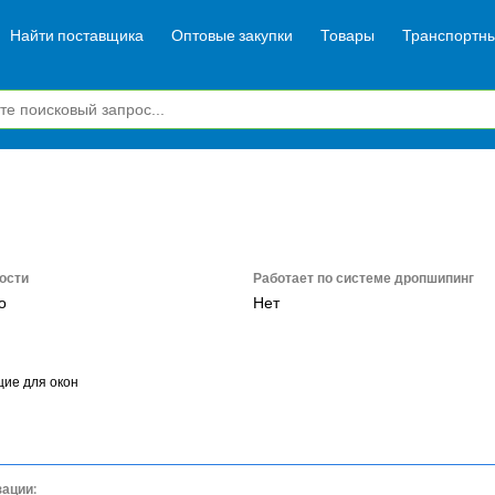
Найти поставщика
Оптовые закупки
Товары
Транспортны
ости
Работает по системе дропшипинг
о
Нет
ие для окон
зации: