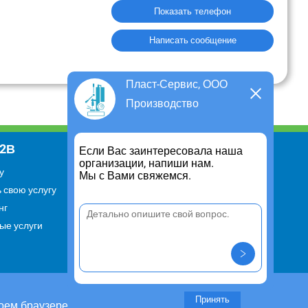
Показать телефон
Написать сообщение
Пласт-Сервис, ООО
Производство
В2В
Информация
Если Вас заинтересовала наша
организации, напиши нам.
у
Для чего существует портал
Мы с Вами свяжемся.
 свою услугу
Политика конфиденциальности
нг
Правило cookie
ые услуги
Пользовательское соглашение
Контакты
Задать вопрос/ Внести
предложение
Принять
оем браузере.