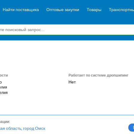
Найти поставщика
Оптовые закупки
Товары
Транспортны
ости
Работает по системе дропшипинг
о
Нет
елия
елия
зации:
ая область, город Омск