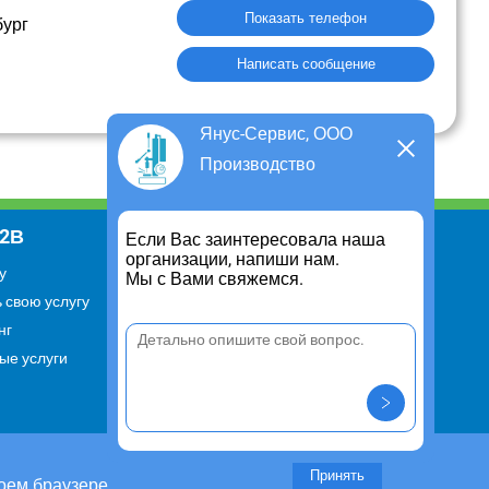
Показать телефон
бург
Написать сообщение
Янус-Сервис, ООО
Производство
В2В
Информация
Если Вас заинтересовала наша
организации, напиши нам.
у
Для чего существует портал
Мы с Вами свяжемся.
 свою услугу
Политика конфиденциальности
нг
Правило cookie
ые услуги
Пользовательское соглашение
Контакты
Задать вопрос/ Внести
предложение
Принять
оем браузере.