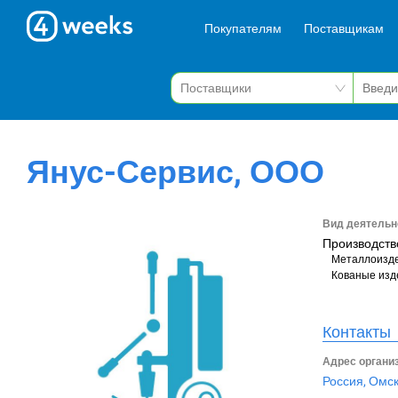
Покупателям
Поставщикам
Янус-Сервис, ООО
Вид деятельн
Производств
Металлоизд
Кованые изд
Контакты
Адрес органи
Россия, Омск