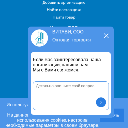
Добавить организацию
Найти поставщика
Найти товар
Услуги В2В
ВИТАВИ, ООО
Найти услугу
Оптовая торговля
Предложить свою услугу
Дропшиппинг
Если Вас заинтересовала наша
Транспортные услуги
организации, напиши нам.
Мы с Вами свяжемся.
Информация
Для чего существует портал
Политика конфиденциальности
Правило cookie
Пользовательское соглашение
Используя этот сайт, Вы даете согласие на
использование cookies.
Контакты
На данном этапе Вы можете отказаться от
Принять
Задать вопрос/ Внести предложение
использования cookies, настроив
необходимые параметры в своем браузере.