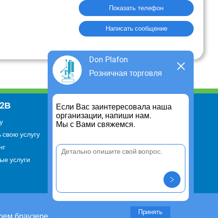
Показать телефон
Написать сообщение
Don Plafon
Розничная торговля
В2В
Информация
Если Вас заинтересовала наша
организации, напиши нам.
у
Для чего существует портал
Мы с Вами свяжемся.
 свою услугу
Политика конфиденциальности
нг
Правило cookie
ые услуги
Пользовательское соглашение
Контакты
Задать вопрос/ Внести
предложение
Принять
оем браузере.