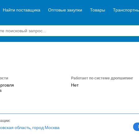
Найти поставщика
Оптовые закупки
Товары
Транспортны
ости
Работает по системе дропшипинг
орговля
Нет
а
зации:
овская область, город Москва