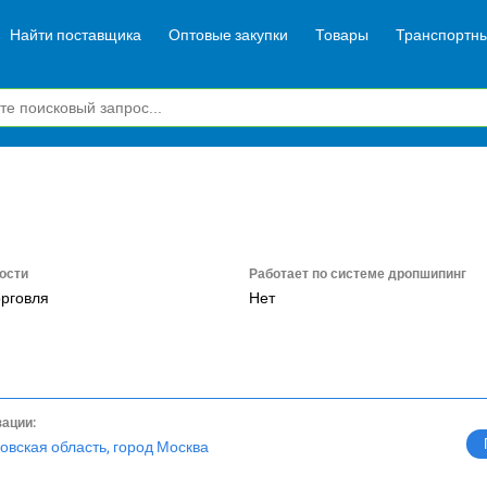
Найти поставщика
Оптовые закупки
Товары
Транспортны
ости
Работает по системе дропшипинг
орговля
Нет
зации:
овская область, город Москва