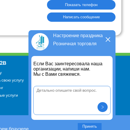
Показать телефон
Написать сообщение
Настроение праздника
Розничная торговля
В2В
Информация
Если Вас заинтересовала наша
организации, напиши нам.
у
Для чего существует портал
Мы с Вами свяжемся.
 свою услугу
Политика конфиденциальности
нг
Правило cookie
ые услуги
Пользовательское соглашение
Контакты
Задать вопрос/ Внести
предложение
Принять
оем браузере.