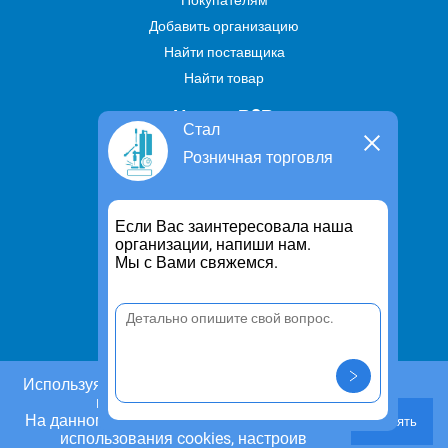
Покупателям
Добавить организацию
Найти поставщика
Найти товар
Услуги В2В
Стал
Найти услугу
Розничная торговля
Предложить свою услугу
Дропшиппинг
Если Вас заинтересовала наша
Транспортные услуги
организации, напиши нам.
Мы с Вами свяжемся.
Информация
Для чего существует портал
Политика конфиденциальности
Правило cookie
Пользовательское соглашение
Используя этот сайт, Вы даете согласие на
использование cookies.
Контакты
На данном этапе Вы можете отказаться от
Принять
Задать вопрос/ Внести предложение
использования cookies, настроив