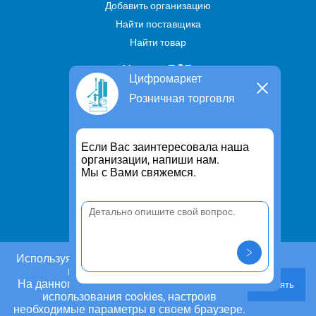
Добавить организацию
Найти поставщика
Найти товар
Услуги В2В
Цифромаркет
Найти услугу
Розничная торговля
Предложить свою услугу
Дропшиппинг
Если Вас заинтересовала наша
Транспортные услуги
организации, напиши нам.
Мы с Вами свяжемся.
Информация
Для чего существует портал
Политика конфиденциальности
Правило cookie
Пользовательское соглашение
Используя этот сайт, Вы даете согласие на
использование cookies.
Контакты
На данном этапе Вы можете отказаться от
Принять
Задать вопрос/ Внести предложение
использования cookies, настроив
необходимые параметры в своем браузере.