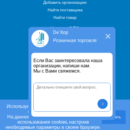
Добавить организацию
Найти поставщика
Найти товар
Услуги В2В
Dе`Кор
Найти услугу
Розничная торговля
Предложить свою услугу
Дропшиппинг
Если Вас заинтересовала наша
Транспортные услуги
организации, напиши нам.
Мы с Вами свяжемся.
Информация
Для чего существует портал
Политика конфиденциальности
Правило cookie
Пользовательское соглашение
Используя этот сайт, Вы даете согласие на
использование cookies.
Контакты
На данном этапе Вы можете отказаться от
Принять
Задать вопрос/ Внести предложение
использования cookies, настроив
необходимые параметры в своем браузере.