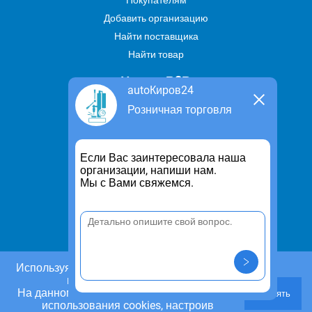
Покупателям
Добавить организацию
Найти поставщика
Найти товар
Услуги В2В
autoКиров24
Найти услугу
Розничная торговля
Предложить свою услугу
Дропшиппинг
Если Вас заинтересовала наша
Транспортные услуги
организации, напиши нам.
Мы с Вами свяжемся.
Информация
Для чего существует портал
Политика конфиденциальности
Правило cookie
Пользовательское соглашение
Используя этот сайт, Вы даете согласие на
использование cookies.
Контакты
На данном этапе Вы можете отказаться от
Принять
Задать вопрос/ Внести предложение
использования cookies, настроив