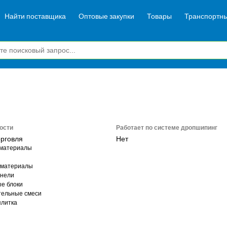
Найти поставщика
Оптовые закупки
Товары
Транспортны
ости
Работает по системе дропшипинг
орговля
Нет
 материалы
 материалы
анели
е блоки
тельные смеси
плитка