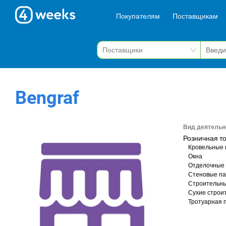
Покупателям
Поставщикам
Bengraf
Вид деятельн
Розничная т
Кровельные
Окна
Отделочные
Стеновые п
Строительны
Сухие строи
Тротуарная 