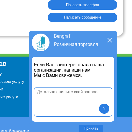
Показать телефон
Написать сообщение
Bengraf
Розничная торговля
В2В
Информация
Если Вас заинтересовала наша
организации, напиши нам.
у
Для чего существует портал
Мы с Вами свяжемся.
 свою услугу
Политика конфиденциальности
нг
Правило cookie
ые услуги
Пользовательское соглашение
Контакты
Задать вопрос/ Внести
предложение
Принять
оем браузере.