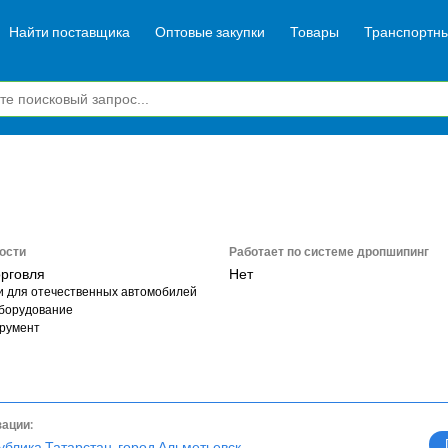
Найти поставщика
Оптовые закупки
Товары
Транспортны
ости
Работает по системе дропшипинг
орговля
Нет
и для отечественных автомобилей
борудование
румент
зации:
ублика Татарстан, город Альметьевск