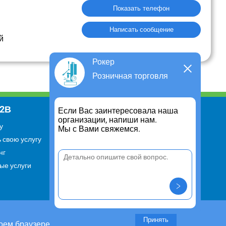
Показать телефон
Написать сообщение
й
Рокер
Розничная торговля
В2В
Информация
Если Вас заинтересовала наша
организации, напиши нам.
у
Для чего существует портал
Мы с Вами свяжемся.
 свою услугу
Политика конфиденциальности
нг
Правило cookie
ые услуги
Пользовательское соглашение
Контакты
Задать вопрос/ Внести
предложение
Принять
оем браузере.