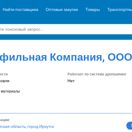
Найти поставщика
Оптовые закупки
Товары
Транспортны
офильная Компания, ОО
ости
Работает по системе дропшипинг
говля
Нет
 материалы
зации:
тская область, город Иркутск