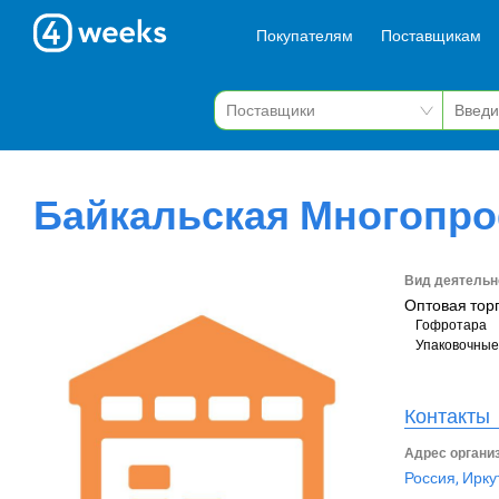
Покупателям
Поставщикам
Байкальская Многопр
Вид деятельн
Оптовая тор
Гофротара
Упаковочные
Контакты
Адрес органи
Россия, Ирку