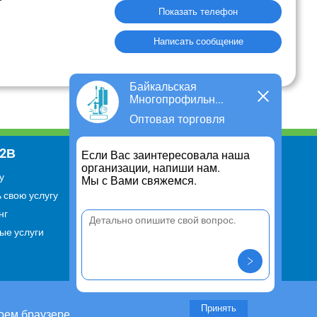
Показать телефон
Написать сообщение
Байкальская
Многопрофильн...
Оптовая торговля
В2В
Информация
Если Вас заинтересовала наша
организации, напиши нам.
у
Для чего существует портал
Мы с Вами свяжемся.
 свою услугу
Политика конфиденциальности
нг
Правило cookie
ые услуги
Пользовательское соглашение
Контакты
Задать вопрос/ Внести
предложение
Принять
оем браузере.