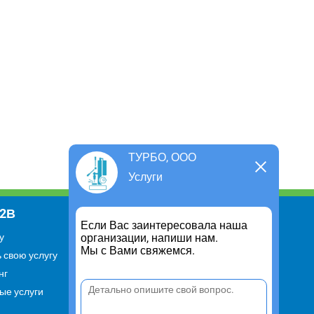
ТУРБО, ООО
Услуги
В2В
Информация
Если Вас заинтересовала наша
организации, напиши нам.
у
Для чего существует портал
Мы с Вами свяжемся.
 свою услугу
Политика конфиденциальности
нг
Правило cookie
ые услуги
Пользовательское соглашение
Контакты