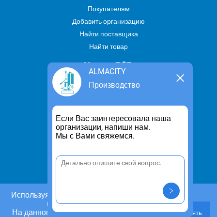
Покупателям
Добавить организацию
Найти поставщика
Найти товар
Услуги В2В
ALMACITY
Найти услугу
Производство
Предложить свою услугу
Дропшиппинг
Если Вас заинтересовала наша
Транспортные услуги
организации, напиши нам.
Мы с Вами свяжемся.
Информация
Для чего существует портал
Политика конфиденциальности
Правило cookie
Пользовательское соглашение
Используя этот сайт, Вы даете согласие на
использование cookies.
Контакты
На данном этапе Вы можете отказаться от
Принять
Задать вопрос/ Внести предложение