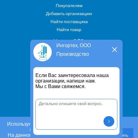
Покупателям
Добавить организацию
Найти поставщика
Найти товар
Услуги В2В
Ингортех, ООО
Найти услугу
Производство
Предложить свою услугу
Дропшиппинг
Если Вас заинтересовала наша
Транспортные услуги
организации, напиши нам.
Мы с Вами свяжемся.
Информация
Для чего существует портал
Политика конфиденциальности
Правило cookie
Пользовательское соглашение
Используя этот сайт, Вы даете согласие на
использование cookies.
Контакты
На данном этапе Вы можете отказаться от
Принять
Задать вопрос/ Внести предложение