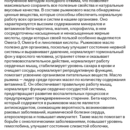
полученное методом холодного отжима, что позволяет
максимально сохранить все полезные свойства и натуральные
вкусовые качества. В составе рыжикового масла обнаружены
ценные вещества, которые способны обеспечить нормальную
работу всех органов и систем в нашем организме. Оно
характеризуется высоким содержанием минералов и
витаминов бета-каротина, магния, хлорофилла, в нем
сосредоточены насыщенные и ненасыщенные жирные
кислоты, среди которых своей пользой особенно выделяются
Омега-3, Омега-6 и линолевая кислоты. Рыжиковое масло
полезно для организма, поскольку улучшает состояние нервной
системы и выравнивает давление, нормализует гормональный
фон у взрослого человека, устраняет отеки и оказывает
противовоспалительное действие, нормализует работу
сердечных мышц, стабилизирует уровень сахара в крови и
очищает сосуды, нормализует репродуктивную функцию,
помогает усвоению организмом питательных веществ. Масло
рыжика — лидер среди прочих масел по количеству содержания
витамина Е. Он обеспечивает правильную работу мышц,
нормализует функции сердечно-сосудистой системы,
предотвращает развитие воспалительных процессов и
предупреждает преждевременное старение. Бета-каротин,
который содержится в рыжиковом масле является
антиоксидантом, снижающим вероятность возникновения
раковых заболеваний, ишемической болезни сердца,
атеросклероза и повышает иммунитет. Также масло помогает в
борьбе с онкологическими заболеваниями, повышает уровень
гемоглобина, улучшает состояние слизистой оболочки,