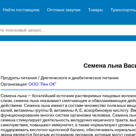
Найти поставщика
Оптовые закупки
Товары
Транспортны
Семена льна Вас
Продукты питания / Диетическоге и диабетическое питание
Организация:
ООО "Лен ОК"
Семена льна — богатейший источник растворимых пищевых волокон
слизи, семена льна оказывают смягчающее и обволакивающее дейс
действием. Семена льна имеют в составе множество полезных вещест
калий, витамины группы В, витамины А, Е, аскорбиновую кислоту.
функционирование многих систем организма человека. Семена льн
семена стимулирует деятельность желудочно-кишечного тракта, вы
самочувствие, повышают иммунитет, а также нормализуют уровень с
поддерживать кислотно-щелочной баланс, обеспечивать нормальн
зерна являются богатым источником лигнанов, которые могут снизит