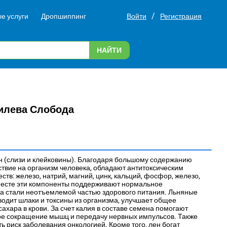
/
е услуги
Дропшиппинг
Войти
Регистрация
НАЙТИ
илева Слобода
 (слизи и клейковины). Благодаря большому содержанию
твие на организм человека, обладают антитоксическим
в: железо, натрий, магний, цинк, кальций, фосфор, железо,
 Вместе эти компоненты поддерживают нормальное
а стали неотъемлемой частью здорового питания. Льняные
водит шлаки и токсины из организма, улучшает общее
ахара в крови. За счет калия в составе семена помогают
ое сокращение мышц и передачу нервных импульсов. Также
ь риск заболевания онкологией. Кроме того, лен богат