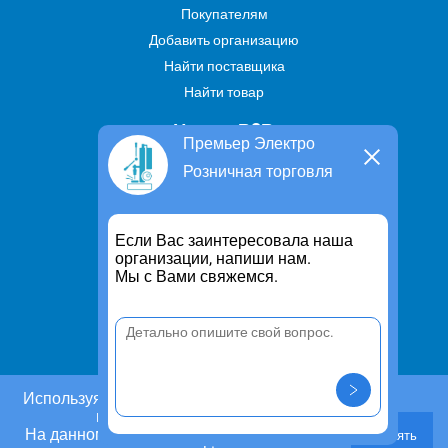
Покупателям
Добавить организацию
Найти поставщика
Найти товар
Услуги В2В
Премьер Электро
Найти услугу
Розничная торговля
Предложить свою услугу
Дропшиппинг
Если Вас заинтересовала наша
Транспортные услуги
организации, напиши нам.
Мы с Вами свяжемся.
Информация
Для чего существует портал
Политика конфиденциальности
Правило cookie
Пользовательское соглашение
Используя этот сайт, Вы даете согласие на
использование cookies.
Контакты
На данном этапе Вы можете отказаться от
Принять
Задать вопрос/ Внести предложение