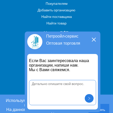
Покупателям
Добавить организацию
Найти поставщика
Найти товар
Услуги В2В
Петроойл-сервис
Найти услугу
Оптовая торговля
Предложить свою услугу
Дропшиппинг
Если Вас заинтересовала наша
Транспортные услуги
организации, напиши нам.
Мы с Вами свяжемся.
Информация
Для чего существует портал
Политика конфиденциальности
Правило cookie
Пользовательское соглашение
Используя этот сайт, Вы даете согласие на
использование cookies.
Контакты
На данном этапе Вы можете отказаться от
Принять
Задать вопрос/ Внести предложение