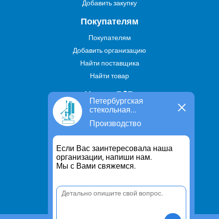
Добавить закупку
Покупателям
Покупателям
Добавить организацию
Найти поставщика
Найти товар
Услуги В2В
Петербургская
стекольная...
Найти услугу
Производство
Предложить свою услугу
Дропшиппинг
Если Вас заинтересовала наша
Транспортные услуги
организации, напиши нам.
Мы с Вами свяжемся.
Информация
Для чего существует портал
Политика конфиденциальности
Правило cookie