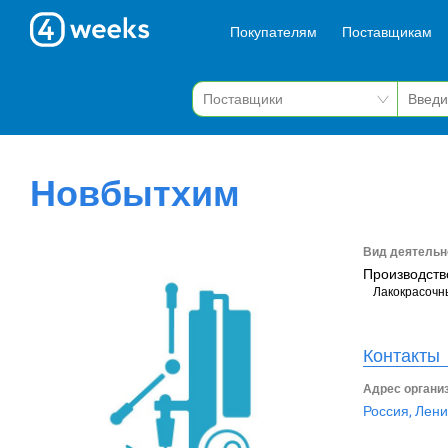
Покупателям
Поставщикам
Новбытхим
Вид деятельн
Производств
Лакокрасочн
Контакты
Адрес органи
Россия, Лени