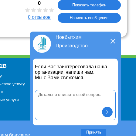
0
Показать телефон
0
отзывов
Написать сообщение
Новбытхим
Производство
В2В
Информация
Если Вас заинтересовала наша
организации, напиши нам.
у
Для чего существует портал
Мы с Вами свяжемся.
 свою услугу
Политика конфиденциальности
нг
Правило cookie
ые услуги
Пользовательское соглашение
Контакты
Задать вопрос/ Внести
предложение
Принять
оем браузере.