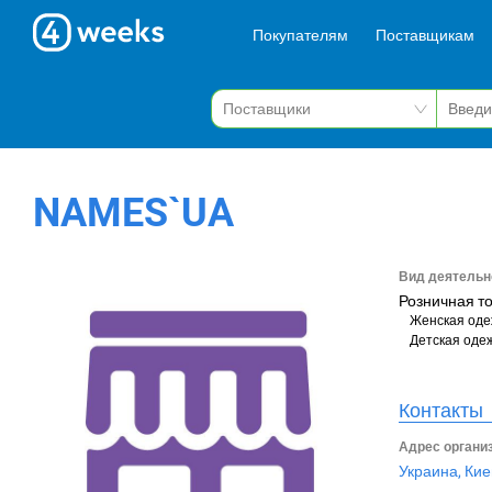
Покупателям
Поставщикам
NAMES`UA
Вид деятельн
Розничная т
Женская од
Детская оде
Контакты
Адрес органи
Украина, Кие