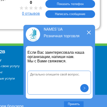
0
Показать телефон
0
отзывов
Написать сообщение
NAMES`UA
Розничная торговля
В2В
Информация
Если Вас заинтересовала наша
организации, напиши нам.
у
Для чего существует портал
Мы с Вами свяжемся.
 свою услугу
Политика конфиденциальности
нг
Правило cookie
ые услуги
Пользовательское соглашение
Контакты
Задать вопрос/ Внести
предложение
Принять
оем браузере.