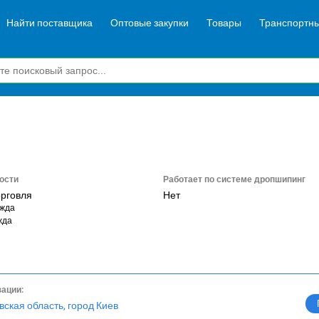
Найти поставщика
Оптовые закупки
Товары
Транспортны
ости
Работает по системе дропшипинг
орговля
Нет
ежда
жда
зации:
вская область, город Киев