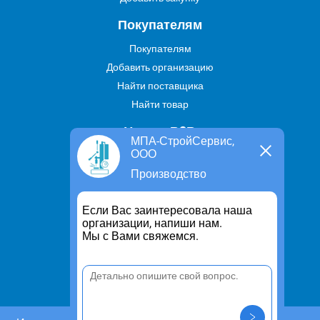
Покупателям
Покупателям
Добавить организацию
Найти поставщика
Найти товар
Услуги В2В
МПА-СтройСервис,
ООО
Найти услугу
Производство
Предложить свою услугу
Дропшиппинг
Если Вас заинтересовала наша
Транспортные услуги
организации, напиши нам.
Мы с Вами свяжемся.
Информация
Для чего существует портал
Политика конфиденциальности
Правило cookie
Пользовательское соглашение