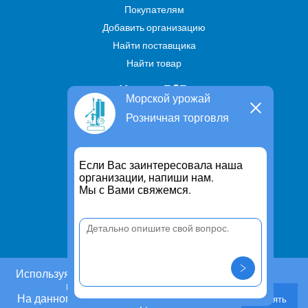
Покупателям
Добавить организацию
Найти поставщика
Найти товар
Услуги В2В
Морской урожай
Найти услугу
Розничная торговля
Предложить свою услугу
Дропшиппинг
Если Вас заинтересовала наша
Транспортные услуги
организации, напиши нам.
Мы с Вами свяжемся.
Информация
Для чего существует портал
Политика конфиденциальности
Правило cookie
Пользовательское соглашение
Используя этот сайт, Вы даете согласие на
использование cookies.
Контакты
На данном этапе Вы можете отказаться от
Принять
Задать вопрос/ Внести предложение