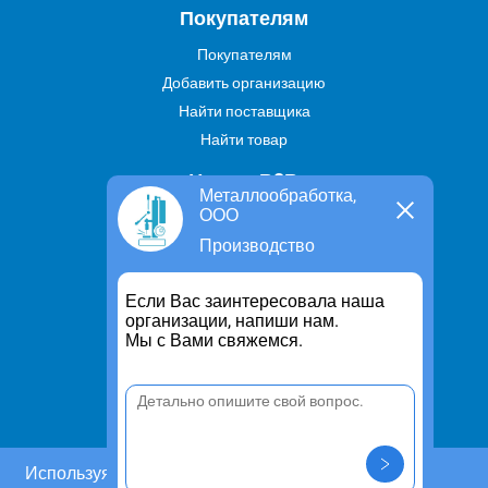
Покупателям
Покупателям
Добавить организацию
Найти поставщика
Найти товар
Услуги В2В
Металлообработка,
ООО
Найти услугу
Производство
Предложить свою услугу
Дропшиппинг
Если Вас заинтересовала наша
Транспортные услуги
организации, напиши нам.
Мы с Вами свяжемся.
Информация
Для чего существует портал
Политика конфиденциальности
Правило cookie
Пользовательское соглашение
Используя этот сайт, Вы даете согласие на