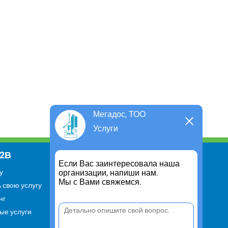
Мегадос, ТОО
Услуги
В2В
Информация
Если Вас заинтересовала наша
организации, напиши нам.
у
Для чего существует портал
Мы с Вами свяжемся.
 свою услугу
Политика конфиденциальности
нг
Правило cookie
ые услуги
Пользовательское соглашение
Контакты