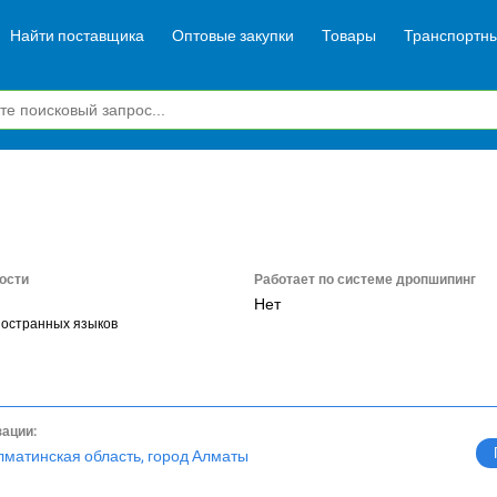
Найти поставщика
Оптовые закупки
Товары
Транспортны
ости
Работает по системе дропшипинг
Нет
ностранных языков
зации:
лматинская область, город Алматы