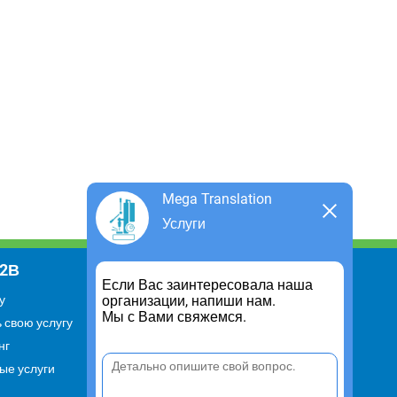
Mega Translation
Услуги
В2В
Информация
Если Вас заинтересовала наша
организации, напиши нам.
у
Для чего существует портал
Мы с Вами свяжемся.
 свою услугу
Политика конфиденциальности
нг
Правило cookie
ые услуги
Пользовательское соглашение
Контакты