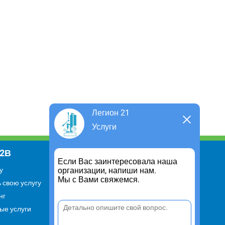
Легион 21
Услуги
В2В
Информация
Если Вас заинтересовала наша
организации, напиши нам.
у
Для чего существует портал
Мы с Вами свяжемся.
 свою услугу
Политика конфиденциальности
нг
Правило cookie
ые услуги
Пользовательское соглашение
Контакты