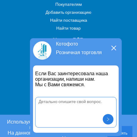
Покупателям
Добавить организацию
Найти поставщика
Найти товар
Услуги В2В
Котофото
Найти услугу
Розничная торговля
Предложить свою услугу
Дропшиппинг
Если Вас заинтересовала наша
Транспортные услуги
организации, напиши нам.
Мы с Вами свяжемся.
Информация
Для чего существует портал
Политика конфиденциальности
Правило cookie
Пользовательское соглашение
Используя этот сайт, Вы даете согласие на
использование cookies.
Контакты
На данном этапе Вы можете отказаться от
Принять
Задать вопрос/ Внести предложение