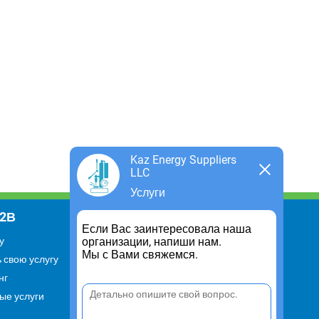
Kaz Energy Suppliers
LLC
Услуги
В2В
Информация
Если Вас заинтересовала наша
организации, напиши нам.
у
Для чего существует портал
Мы с Вами свяжемся.
 свою услугу
Политика конфиденциальности
нг
Правило cookie
ые услуги
Пользовательское соглашение
Контакты