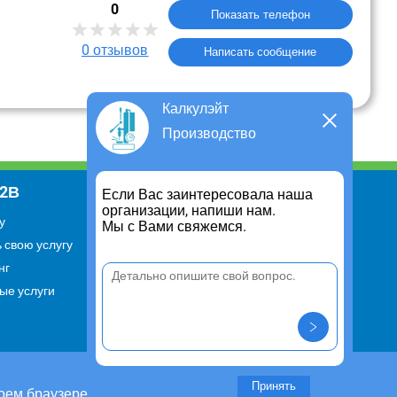
0
Показать телефон
0
отзывов
Написать сообщение
Калкулэйт
Производство
В2В
Информация
Если Вас заинтересовала наша
организации, напиши нам.
у
Для чего существует портал
Мы с Вами свяжемся.
 свою услугу
Политика конфиденциальности
нг
Правило cookie
ые услуги
Пользовательское соглашение
Контакты
Задать вопрос/ Внести
предложение
Принять
оем браузере.