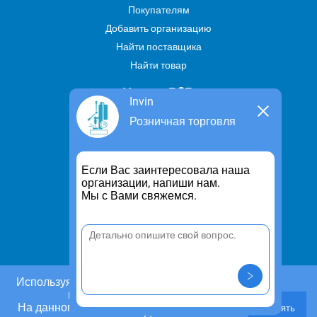
Покупателям
Добавить организацию
Найти поставщика
Найти товар
Услуги В2В
Invin
Найти услугу
Розничная торговля
Предложить свою услугу
Дропшиппинг
Если Вас заинтересовала наша
Транспортные услуги
организации, напиши нам.
Мы с Вами свяжемся.
Информация
Для чего существует портал
Политика конфиденциальности
Правило cookie
Пользовательское соглашение
Используя этот сайт, Вы даете согласие на
использование cookies.
Контакты
На данном этапе Вы можете отказаться от
Принять
Задать вопрос/ Внести предложение