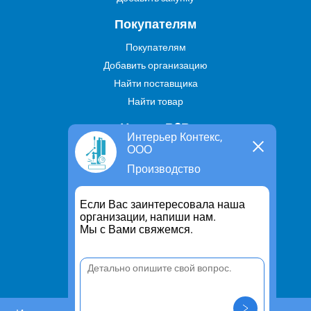
Покупателям
Покупателям
Добавить организацию
Найти поставщика
Найти товар
Услуги В2В
Интерьер Контекс,
ООО
Найти услугу
Производство
Предложить свою услугу
Дропшиппинг
Если Вас заинтересовала наша
Транспортные услуги
организации, напиши нам.
Мы с Вами свяжемся.
Информация
Для чего существует портал
Политика конфиденциальности
Правило cookie
Пользовательское соглашение