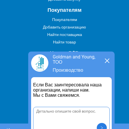
Покупателям
Покупателям
Добавить организацию
Найти поставщика
Найти товар
Услуги В2В
Goldman and Young,
ТОО
Найти услугу
Производство
Предложить свою услугу
Дропшиппинг
Если Вас заинтересовала наша
Транспортные услуги
организации, напиши нам.
Мы с Вами свяжемся.
Информация
Для чего существует портал
Политика конфиденциальности
Правило cookie
Пользовательское соглашение