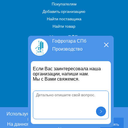
Покупателям
Добавить организацию
Найти поставщика
Найти товар
Услуги В2В
Гофротара СПб
Найти услугу
Производство
Предложить свою услугу
Дропшиппинг
Если Вас заинтересовала наша
Транспортные услуги
организации, напиши нам.
Мы с Вами свяжемся.
Информация
Для чего существует портал
Политика конфиденциальности
Правило cookie
Пользовательское соглашение
Используя этот сайт, Вы даете согласие на
использование cookies.
Контакты
На данном этапе Вы можете отказаться от
Принять
Задать вопрос/ Внести предложение