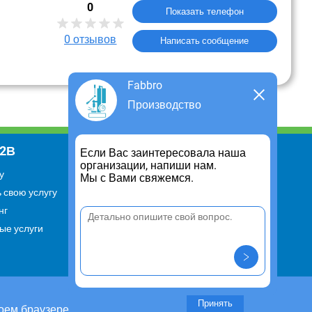
0
Показать телефон
0
отзывов
Написать сообщение
Fabbro
Производство
В2В
Информация
Если Вас заинтересовала наша
организации, напиши нам.
у
Для чего существует портал
Мы с Вами свяжемся.
 свою услугу
Политика конфиденциальности
нг
Правило cookie
ые услуги
Пользовательское соглашение
Контакты
Задать вопрос/ Внести
предложение
Принять
оем браузере.