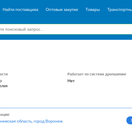
Найти поставщика
Оптовые закупки
Товары
Транспортны
ости
Работает по системе дропшипинг
о
Нет
елия
зации:
нежская область, город Воронеж