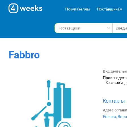
Покупателям
Поставщикам
Fabbro
Вид деятельн
Производств
Кованые изд
Контакты
Адрес органи
Россия, Воро