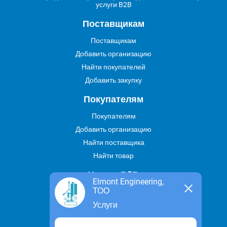
услуги B2B
Поставщикам
Поставщикам
Добавить организацию
Найти покупателей
Добавить закупку
Покупателям
Покупателям
Добавить организацию
Найти поставщика
Найти товар
Услуги В2В
Elmont Engineering,
ТОО
Найти услугу
Услуги
Предложить свою услугу
Дропшиппинг