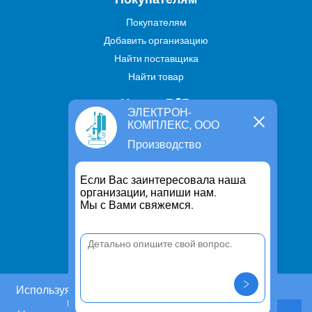
Покупателям
Добавить организацию
Найти поставщика
Найти товар
Услуги В2В
ЭЛЕКТРОН-
КОМПЛЕКС, ООО
Найти услугу
Производство
Предложить свою услугу
Дропшиппинг
Если Вас заинтересовала наша
Транспортные услуги
организации, напиши нам.
Мы с Вами свяжемся.
Информация
Для чего существует портал
Политика конфиденциальности
Правило cookie
Пользовательское соглашение
Используя этот сайт, Вы даете согласие на
использование cookies.
Контакты