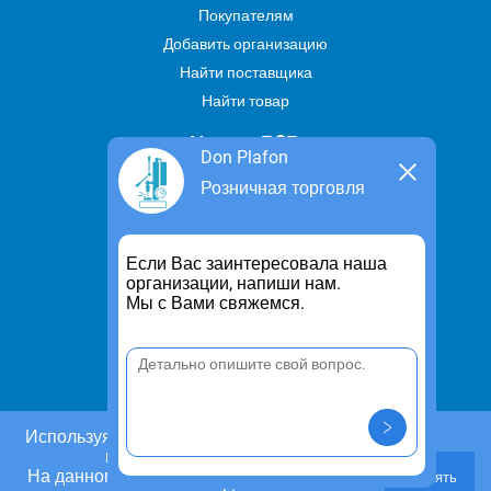
Покупателям
Добавить организацию
Найти поставщика
Найти товар
Услуги В2В
Don Plafon
Найти услугу
Розничная торговля
Предложить свою услугу
Дропшиппинг
Если Вас заинтересовала наша
Транспортные услуги
организации, напиши нам.
Мы с Вами свяжемся.
Информация
Для чего существует портал
Политика конфиденциальности
Правило cookie
Пользовательское соглашение
Используя этот сайт, Вы даете согласие на
использование cookies.
Контакты
На данном этапе Вы можете отказаться от
Принять
Задать вопрос/ Внести предложение