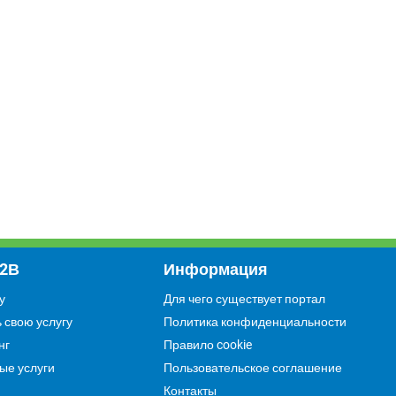
Copy Print
Услуги
В2В
Информация
Если Вас заинтересовала наша
организации, напиши нам.
у
Для чего существует портал
Мы с Вами свяжемся.
 свою услугу
Политика конфиденциальности
нг
Правило cookie
ые услуги
Пользовательское соглашение
Контакты