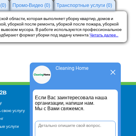
и
(0)
Промо-Видео
(0)
Транспортные услуги
(0)
ской области, которая выполняет уборку квартир, домов и
й, уборкой после ремонта, уборкой после пожара, уборкой
и вывозом мусора. В работе используются профессиональное
одбирают формат уборки под задачу клиента
Читать далее..
Cleaning Home
В2В
Информация
Если Вас заинтересовала наша
организации, напиши нам.
у
Для чего существует портал
Мы с Вами свяжемся.
 свою услугу
Политика конфиденциальности
нг
Правило cookie
ые услуги
Пользовательское соглашение
Контакты